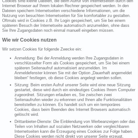
Cookies sind kleine Dateien, die beim Aufruf von Internetseiten durch den
Internet Browser auf Ihrem lokalen Rechner gespeichert werden. In den
Dateien speichern Internetseiten verschiedene Informationen, um die
Nutzung von besuchten Internetseiten für Sie komfortabler zu gestalten.
Oftmals wird in Cookies z.B. Ihr Login gespeichert, um Sie bei einem
späteren Besuch der Internetseite automatisch anzumelden, ohne dass
Sie Ihre Zugangsdaten noch einmal manuell eingeben müssen.
Wie wir Cookies nutzen
Wir setzen Cookies für folgende Zwecke ein:
Anmeldung: Bei der Anmeldung werden Ihre Zugangsdaten in
verschlüsselter Form als Cookies gespeichert, um Sie bei einem
späteren Seitenaufruf automatisiert anzumelden. Im
Anmeldefenster können Sie mit der Option „Dauerhaft angemeldet
bleiben“ festlegen, ob diese Cookies angelegt werden sollen.
Sitzung: Beim ersten Aufruf unserer Seite wird eine neue Sitzung
gestartet, diese wird durch ein eindeutiges Cookies Ihrem Computer
zugeordnet. Sitzungen erlauben es, Sie zwischen zwei
Seitenaufrufen wieder zu erkennen und Ihnen alle Funktionalitäten
bereitstellen zu können. Es handelt sich um ein temporäres
Cookies, dass beim Beenden des Internet Browsers automatisch
gelöscht wird.
Drittanbieter-Dienste: Die Einblendung von Werbeanzeigen oder das
Teilen von Inhalten auf sozialen Netzwerken oder vergleichbaren
Internetseiten kann die Erzeugung eines Cookies zur Folge haben.
Diese Cookies werden nicht direkt von unserer Seite erzeugt,