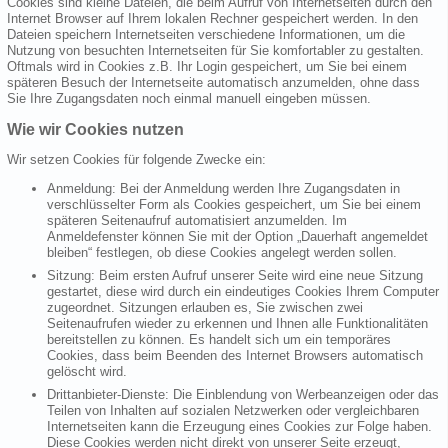
Cookies sind kleine Dateien, die beim Aufruf von Internetseiten durch den
Internet Browser auf Ihrem lokalen Rechner gespeichert werden. In den
Dateien speichern Internetseiten verschiedene Informationen, um die
Nutzung von besuchten Internetseiten für Sie komfortabler zu gestalten.
Oftmals wird in Cookies z.B. Ihr Login gespeichert, um Sie bei einem
späteren Besuch der Internetseite automatisch anzumelden, ohne dass
Sie Ihre Zugangsdaten noch einmal manuell eingeben müssen.
Wie wir Cookies nutzen
Wir setzen Cookies für folgende Zwecke ein:
Anmeldung: Bei der Anmeldung werden Ihre Zugangsdaten in
verschlüsselter Form als Cookies gespeichert, um Sie bei einem
späteren Seitenaufruf automatisiert anzumelden. Im
Anmeldefenster können Sie mit der Option „Dauerhaft angemeldet
bleiben“ festlegen, ob diese Cookies angelegt werden sollen.
Sitzung: Beim ersten Aufruf unserer Seite wird eine neue Sitzung
gestartet, diese wird durch ein eindeutiges Cookies Ihrem Computer
zugeordnet. Sitzungen erlauben es, Sie zwischen zwei
Seitenaufrufen wieder zu erkennen und Ihnen alle Funktionalitäten
bereitstellen zu können. Es handelt sich um ein temporäres
Cookies, dass beim Beenden des Internet Browsers automatisch
gelöscht wird.
Drittanbieter-Dienste: Die Einblendung von Werbeanzeigen oder das
Teilen von Inhalten auf sozialen Netzwerken oder vergleichbaren
Internetseiten kann die Erzeugung eines Cookies zur Folge haben.
Diese Cookies werden nicht direkt von unserer Seite erzeugt,