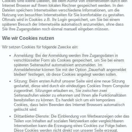
Cookies sind kleine Dateien, die beim Aufruf von Internetseiten durch den
Internet Browser auf Ihrem lokalen Rechner gespeichert werden. In den
Dateien speichern Internetseiten verschiedene Informationen, um die
Nutzung von besuchten Internetseiten für Sie komfortabler zu gestalten.
Oftmals wird in Cookies z.B. Ihr Login gespeichert, um Sie bei einem
späteren Besuch der Internetseite automatisch anzumelden, ohne dass
Sie Ihre Zugangsdaten noch einmal manuell eingeben müssen.
Wie wir Cookies nutzen
Wir setzen Cookies für folgende Zwecke ein:
Anmeldung: Bei der Anmeldung werden Ihre Zugangsdaten in
verschlüsselter Form als Cookies gespeichert, um Sie bei einem
späteren Seitenaufruf automatisiert anzumelden. Im
Anmeldefenster können Sie mit der Option „Dauerhaft angemeldet
bleiben“ festlegen, ob diese Cookies angelegt werden sollen.
Sitzung: Beim ersten Aufruf unserer Seite wird eine neue Sitzung
gestartet, diese wird durch ein eindeutiges Cookies Ihrem Computer
zugeordnet. Sitzungen erlauben es, Sie zwischen zwei
Seitenaufrufen wieder zu erkennen und Ihnen alle Funktionalitäten
bereitstellen zu können. Es handelt sich um ein temporäres
Cookies, dass beim Beenden des Internet Browsers automatisch
gelöscht wird.
Drittanbieter-Dienste: Die Einblendung von Werbeanzeigen oder das
Teilen von Inhalten auf sozialen Netzwerken oder vergleichbaren
Internetseiten kann die Erzeugung eines Cookies zur Folge haben.
Diese Cookies werden nicht direkt von unserer Seite erzeugt,