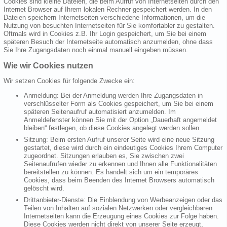
Cookies sind kleine Dateien, die beim Aufruf von Internetseiten durch den
Internet Browser auf Ihrem lokalen Rechner gespeichert werden. In den
Dateien speichern Internetseiten verschiedene Informationen, um die
Nutzung von besuchten Internetseiten für Sie komfortabler zu gestalten.
Oftmals wird in Cookies z.B. Ihr Login gespeichert, um Sie bei einem
späteren Besuch der Internetseite automatisch anzumelden, ohne dass
Sie Ihre Zugangsdaten noch einmal manuell eingeben müssen.
Wie wir Cookies nutzen
Wir setzen Cookies für folgende Zwecke ein:
Anmeldung: Bei der Anmeldung werden Ihre Zugangsdaten in
verschlüsselter Form als Cookies gespeichert, um Sie bei einem
späteren Seitenaufruf automatisiert anzumelden. Im
Anmeldefenster können Sie mit der Option „Dauerhaft angemeldet
bleiben“ festlegen, ob diese Cookies angelegt werden sollen.
Sitzung: Beim ersten Aufruf unserer Seite wird eine neue Sitzung
gestartet, diese wird durch ein eindeutiges Cookies Ihrem Computer
zugeordnet. Sitzungen erlauben es, Sie zwischen zwei
Seitenaufrufen wieder zu erkennen und Ihnen alle Funktionalitäten
bereitstellen zu können. Es handelt sich um ein temporäres
Cookies, dass beim Beenden des Internet Browsers automatisch
gelöscht wird.
Drittanbieter-Dienste: Die Einblendung von Werbeanzeigen oder das
Teilen von Inhalten auf sozialen Netzwerken oder vergleichbaren
Internetseiten kann die Erzeugung eines Cookies zur Folge haben.
Diese Cookies werden nicht direkt von unserer Seite erzeugt,