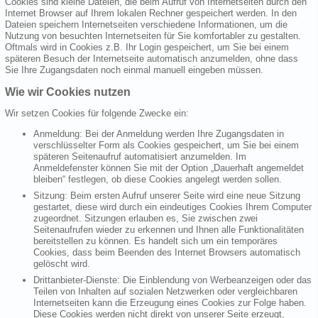
Cookies sind kleine Dateien, die beim Aufruf von Internetseiten durch den
Internet Browser auf Ihrem lokalen Rechner gespeichert werden. In den
Dateien speichern Internetseiten verschiedene Informationen, um die
Nutzung von besuchten Internetseiten für Sie komfortabler zu gestalten.
Oftmals wird in Cookies z.B. Ihr Login gespeichert, um Sie bei einem
späteren Besuch der Internetseite automatisch anzumelden, ohne dass
Sie Ihre Zugangsdaten noch einmal manuell eingeben müssen.
Wie wir Cookies nutzen
Wir setzen Cookies für folgende Zwecke ein:
Anmeldung: Bei der Anmeldung werden Ihre Zugangsdaten in
verschlüsselter Form als Cookies gespeichert, um Sie bei einem
späteren Seitenaufruf automatisiert anzumelden. Im
Anmeldefenster können Sie mit der Option „Dauerhaft angemeldet
bleiben“ festlegen, ob diese Cookies angelegt werden sollen.
Sitzung: Beim ersten Aufruf unserer Seite wird eine neue Sitzung
gestartet, diese wird durch ein eindeutiges Cookies Ihrem Computer
zugeordnet. Sitzungen erlauben es, Sie zwischen zwei
Seitenaufrufen wieder zu erkennen und Ihnen alle Funktionalitäten
bereitstellen zu können. Es handelt sich um ein temporäres
Cookies, dass beim Beenden des Internet Browsers automatisch
gelöscht wird.
Drittanbieter-Dienste: Die Einblendung von Werbeanzeigen oder das
Teilen von Inhalten auf sozialen Netzwerken oder vergleichbaren
Internetseiten kann die Erzeugung eines Cookies zur Folge haben.
Diese Cookies werden nicht direkt von unserer Seite erzeugt,