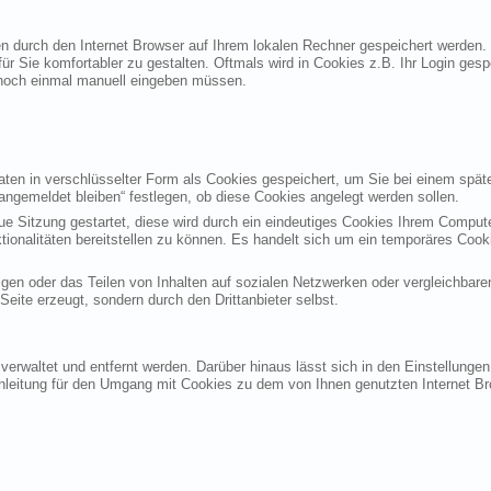
ten durch den Internet Browser auf Ihrem lokalen Rechner gespeichert werden.
ür Sie komfortabler zu gestalten. Oftmals wird in Cookies z.B. Ihr Login ges
noch einmal manuell eingeben müssen.
en in verschlüsselter Form als Cookies gespeichert, um Sie bei einem späte
angemeldet bleiben“ festlegen, ob diese Cookies angelegt werden sollen.
eue Sitzung gestartet, diese wird durch ein eindeutiges Cookies Ihrem Compu
ktionalitäten bereitstellen zu können. Es handelt sich um ein temporäres Co
gen oder das Teilen von Inhalten auf sozialen Netzwerken oder vergleichbare
eite erzeugt, sondern durch den Drittanbieter selbst.
verwaltet und entfernt werden. Darüber hinaus lässt sich in den Einstellung
Anleitung für den Umgang mit Cookies zu dem von Ihnen genutzten Internet Br