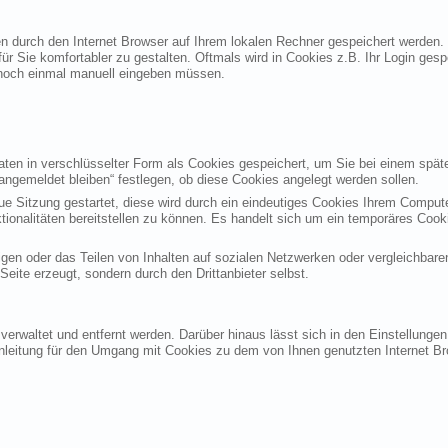
ten durch den Internet Browser auf Ihrem lokalen Rechner gespeichert werden.
ür Sie komfortabler zu gestalten. Oftmals wird in Cookies z.B. Ihr Login ges
noch einmal manuell eingeben müssen.
en in verschlüsselter Form als Cookies gespeichert, um Sie bei einem späte
angemeldet bleiben“ festlegen, ob diese Cookies angelegt werden sollen.
eue Sitzung gestartet, diese wird durch ein eindeutiges Cookies Ihrem Compu
ktionalitäten bereitstellen zu können. Es handelt sich um ein temporäres Co
gen oder das Teilen von Inhalten auf sozialen Netzwerken oder vergleichbare
eite erzeugt, sondern durch den Drittanbieter selbst.
verwaltet und entfernt werden. Darüber hinaus lässt sich in den Einstellung
Anleitung für den Umgang mit Cookies zu dem von Ihnen genutzten Internet Br