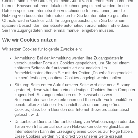
Cookies sind kleine Dateien, die beim Aufruf von Internetseiten durch den
Internet Browser auf Ihrem lokalen Rechner gespeichert werden. In den
Dateien speichern Internetseiten verschiedene Informationen, um die
Nutzung von besuchten Internetseiten für Sie komfortabler zu gestalten.
Oftmals wird in Cookies z.B. Ihr Login gespeichert, um Sie bei einem
späteren Besuch der Internetseite automatisch anzumelden, ohne dass
Sie Ihre Zugangsdaten noch einmal manuell eingeben müssen.
Wie wir Cookies nutzen
Wir setzen Cookies für folgende Zwecke ein:
Anmeldung: Bei der Anmeldung werden Ihre Zugangsdaten in
verschlüsselter Form als Cookies gespeichert, um Sie bei einem
späteren Seitenaufruf automatisiert anzumelden. Im
Anmeldefenster können Sie mit der Option „Dauerhaft angemeldet
bleiben“ festlegen, ob diese Cookies angelegt werden sollen.
Sitzung: Beim ersten Aufruf unserer Seite wird eine neue Sitzung
gestartet, diese wird durch ein eindeutiges Cookies Ihrem Computer
zugeordnet. Sitzungen erlauben es, Sie zwischen zwei
Seitenaufrufen wieder zu erkennen und Ihnen alle Funktionalitäten
bereitstellen zu können. Es handelt sich um ein temporäres
Cookies, dass beim Beenden des Internet Browsers automatisch
gelöscht wird.
Drittanbieter-Dienste: Die Einblendung von Werbeanzeigen oder das
Teilen von Inhalten auf sozialen Netzwerken oder vergleichbaren
Internetseiten kann die Erzeugung eines Cookies zur Folge haben.
Diese Cookies werden nicht direkt von unserer Seite erzeugt,