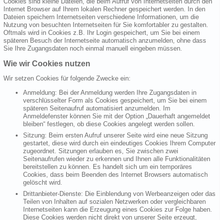
Cookies sind kleine Dateien, die beim Aufruf von Internetseiten durch den
Internet Browser auf Ihrem lokalen Rechner gespeichert werden. In den
Dateien speichern Internetseiten verschiedene Informationen, um die
Nutzung von besuchten Internetseiten für Sie komfortabler zu gestalten.
Oftmals wird in Cookies z.B. Ihr Login gespeichert, um Sie bei einem
späteren Besuch der Internetseite automatisch anzumelden, ohne dass
Sie Ihre Zugangsdaten noch einmal manuell eingeben müssen.
Wie wir Cookies nutzen
Wir setzen Cookies für folgende Zwecke ein:
Anmeldung: Bei der Anmeldung werden Ihre Zugangsdaten in
verschlüsselter Form als Cookies gespeichert, um Sie bei einem
späteren Seitenaufruf automatisiert anzumelden. Im
Anmeldefenster können Sie mit der Option „Dauerhaft angemeldet
bleiben“ festlegen, ob diese Cookies angelegt werden sollen.
Sitzung: Beim ersten Aufruf unserer Seite wird eine neue Sitzung
gestartet, diese wird durch ein eindeutiges Cookies Ihrem Computer
zugeordnet. Sitzungen erlauben es, Sie zwischen zwei
Seitenaufrufen wieder zu erkennen und Ihnen alle Funktionalitäten
bereitstellen zu können. Es handelt sich um ein temporäres
Cookies, dass beim Beenden des Internet Browsers automatisch
gelöscht wird.
Drittanbieter-Dienste: Die Einblendung von Werbeanzeigen oder das
Teilen von Inhalten auf sozialen Netzwerken oder vergleichbaren
Internetseiten kann die Erzeugung eines Cookies zur Folge haben.
Diese Cookies werden nicht direkt von unserer Seite erzeugt,