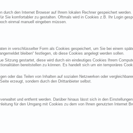
ten durch den Internet Browser auf Ihrem lokalen Rechner gespeichert werden.
ür Sie komfortabler zu gestalten. Oftmals wird in Cookies z.B. Ihr Login ges
noch einmal manuell eingeben müssen.
en in verschlüsselter Form als Cookies gespeichert, um Sie bei einem späte
angemeldet bleiben“ festlegen, ob diese Cookies angelegt werden sollen.
eue Sitzung gestartet, diese wird durch ein eindeutiges Cookies Ihrem Compu
ktionalitäten bereitstellen zu können. Es handelt sich um ein temporäres Co
gen oder das Teilen von Inhalten auf sozialen Netzwerken oder vergleichbare
eite erzeugt, sondern durch den Drittanbieter selbst.
verwaltet und entfernt werden. Darüber hinaus lässt sich in den Einstellung
Anleitung für den Umgang mit Cookies zu dem von Ihnen genutzten Internet Br