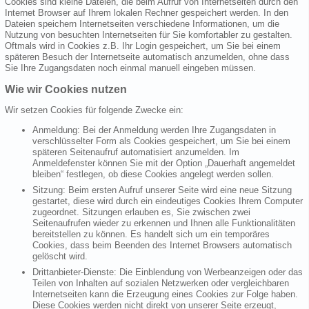
Cookies sind kleine Dateien, die beim Aufruf von Internetseiten durch den
Internet Browser auf Ihrem lokalen Rechner gespeichert werden. In den
Dateien speichern Internetseiten verschiedene Informationen, um die
Nutzung von besuchten Internetseiten für Sie komfortabler zu gestalten.
Oftmals wird in Cookies z.B. Ihr Login gespeichert, um Sie bei einem
späteren Besuch der Internetseite automatisch anzumelden, ohne dass
Sie Ihre Zugangsdaten noch einmal manuell eingeben müssen.
Wie wir Cookies nutzen
Wir setzen Cookies für folgende Zwecke ein:
Anmeldung: Bei der Anmeldung werden Ihre Zugangsdaten in
verschlüsselter Form als Cookies gespeichert, um Sie bei einem
späteren Seitenaufruf automatisiert anzumelden. Im
Anmeldefenster können Sie mit der Option „Dauerhaft angemeldet
bleiben“ festlegen, ob diese Cookies angelegt werden sollen.
Sitzung: Beim ersten Aufruf unserer Seite wird eine neue Sitzung
gestartet, diese wird durch ein eindeutiges Cookies Ihrem Computer
zugeordnet. Sitzungen erlauben es, Sie zwischen zwei
Seitenaufrufen wieder zu erkennen und Ihnen alle Funktionalitäten
bereitstellen zu können. Es handelt sich um ein temporäres
Cookies, dass beim Beenden des Internet Browsers automatisch
gelöscht wird.
Drittanbieter-Dienste: Die Einblendung von Werbeanzeigen oder das
Teilen von Inhalten auf sozialen Netzwerken oder vergleichbaren
Internetseiten kann die Erzeugung eines Cookies zur Folge haben.
Diese Cookies werden nicht direkt von unserer Seite erzeugt,