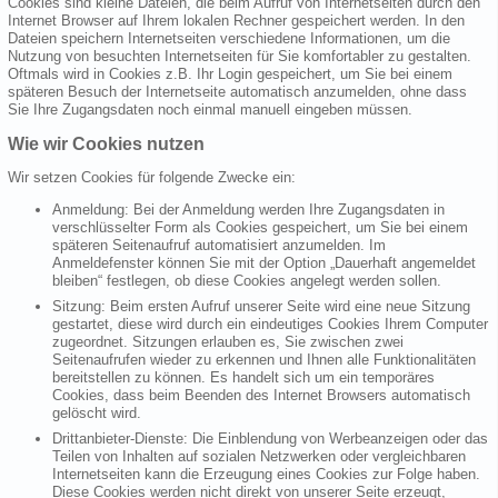
Cookies sind kleine Dateien, die beim Aufruf von Internetseiten durch den
Internet Browser auf Ihrem lokalen Rechner gespeichert werden. In den
Dateien speichern Internetseiten verschiedene Informationen, um die
Nutzung von besuchten Internetseiten für Sie komfortabler zu gestalten.
Oftmals wird in Cookies z.B. Ihr Login gespeichert, um Sie bei einem
späteren Besuch der Internetseite automatisch anzumelden, ohne dass
Sie Ihre Zugangsdaten noch einmal manuell eingeben müssen.
Wie wir Cookies nutzen
Wir setzen Cookies für folgende Zwecke ein:
Anmeldung: Bei der Anmeldung werden Ihre Zugangsdaten in
verschlüsselter Form als Cookies gespeichert, um Sie bei einem
späteren Seitenaufruf automatisiert anzumelden. Im
Anmeldefenster können Sie mit der Option „Dauerhaft angemeldet
bleiben“ festlegen, ob diese Cookies angelegt werden sollen.
Sitzung: Beim ersten Aufruf unserer Seite wird eine neue Sitzung
gestartet, diese wird durch ein eindeutiges Cookies Ihrem Computer
zugeordnet. Sitzungen erlauben es, Sie zwischen zwei
Seitenaufrufen wieder zu erkennen und Ihnen alle Funktionalitäten
bereitstellen zu können. Es handelt sich um ein temporäres
Cookies, dass beim Beenden des Internet Browsers automatisch
gelöscht wird.
Drittanbieter-Dienste: Die Einblendung von Werbeanzeigen oder das
Teilen von Inhalten auf sozialen Netzwerken oder vergleichbaren
Internetseiten kann die Erzeugung eines Cookies zur Folge haben.
Diese Cookies werden nicht direkt von unserer Seite erzeugt,