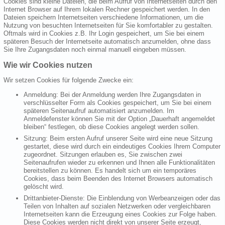
Cookies sind kleine Dateien, die beim Aufruf von Internetseiten durch den
Internet Browser auf Ihrem lokalen Rechner gespeichert werden. In den
Dateien speichern Internetseiten verschiedene Informationen, um die
Nutzung von besuchten Internetseiten für Sie komfortabler zu gestalten.
Oftmals wird in Cookies z.B. Ihr Login gespeichert, um Sie bei einem
späteren Besuch der Internetseite automatisch anzumelden, ohne dass
Sie Ihre Zugangsdaten noch einmal manuell eingeben müssen.
Wie wir Cookies nutzen
Wir setzen Cookies für folgende Zwecke ein:
Anmeldung: Bei der Anmeldung werden Ihre Zugangsdaten in
verschlüsselter Form als Cookies gespeichert, um Sie bei einem
späteren Seitenaufruf automatisiert anzumelden. Im
Anmeldefenster können Sie mit der Option „Dauerhaft angemeldet
bleiben“ festlegen, ob diese Cookies angelegt werden sollen.
Sitzung: Beim ersten Aufruf unserer Seite wird eine neue Sitzung
gestartet, diese wird durch ein eindeutiges Cookies Ihrem Computer
zugeordnet. Sitzungen erlauben es, Sie zwischen zwei
Seitenaufrufen wieder zu erkennen und Ihnen alle Funktionalitäten
bereitstellen zu können. Es handelt sich um ein temporäres
Cookies, dass beim Beenden des Internet Browsers automatisch
gelöscht wird.
Drittanbieter-Dienste: Die Einblendung von Werbeanzeigen oder das
Teilen von Inhalten auf sozialen Netzwerken oder vergleichbaren
Internetseiten kann die Erzeugung eines Cookies zur Folge haben.
Diese Cookies werden nicht direkt von unserer Seite erzeugt,