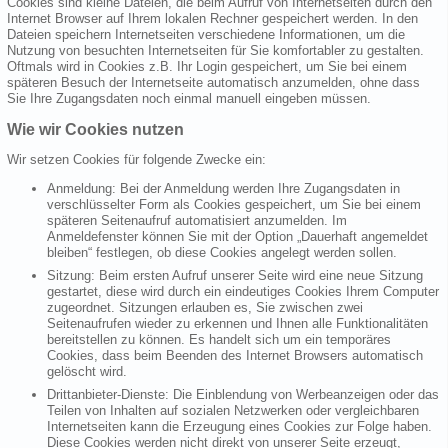
Cookies sind kleine Dateien, die beim Aufruf von Internetseiten durch den
Internet Browser auf Ihrem lokalen Rechner gespeichert werden. In den
Dateien speichern Internetseiten verschiedene Informationen, um die
Nutzung von besuchten Internetseiten für Sie komfortabler zu gestalten.
Oftmals wird in Cookies z.B. Ihr Login gespeichert, um Sie bei einem
späteren Besuch der Internetseite automatisch anzumelden, ohne dass
Sie Ihre Zugangsdaten noch einmal manuell eingeben müssen.
Wie wir Cookies nutzen
Wir setzen Cookies für folgende Zwecke ein:
Anmeldung: Bei der Anmeldung werden Ihre Zugangsdaten in
verschlüsselter Form als Cookies gespeichert, um Sie bei einem
späteren Seitenaufruf automatisiert anzumelden. Im
Anmeldefenster können Sie mit der Option „Dauerhaft angemeldet
bleiben“ festlegen, ob diese Cookies angelegt werden sollen.
Sitzung: Beim ersten Aufruf unserer Seite wird eine neue Sitzung
gestartet, diese wird durch ein eindeutiges Cookies Ihrem Computer
zugeordnet. Sitzungen erlauben es, Sie zwischen zwei
Seitenaufrufen wieder zu erkennen und Ihnen alle Funktionalitäten
bereitstellen zu können. Es handelt sich um ein temporäres
Cookies, dass beim Beenden des Internet Browsers automatisch
gelöscht wird.
Drittanbieter-Dienste: Die Einblendung von Werbeanzeigen oder das
Teilen von Inhalten auf sozialen Netzwerken oder vergleichbaren
Internetseiten kann die Erzeugung eines Cookies zur Folge haben.
Diese Cookies werden nicht direkt von unserer Seite erzeugt,