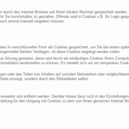
ten durch den Internet Browser auf Ihrem lokalen Rechner gespeichert werden.
ür Sie komfortabler zu gestalten. Oftmals wird in Cookies z.B. Ihr Login ges
noch einmal manuell eingeben müssen.
en in verschlüsselter Form als Cookies gespeichert, um Sie bei einem späte
angemeldet bleiben“ festlegen, ob diese Cookies angelegt werden sollen.
eue Sitzung gestartet, diese wird durch ein eindeutiges Cookies Ihrem Compu
ktionalitäten bereitstellen zu können. Es handelt sich um ein temporäres Co
gen oder das Teilen von Inhalten auf sozialen Netzwerken oder vergleichbare
eite erzeugt, sondern durch den Drittanbieter selbst.
verwaltet und entfernt werden. Darüber hinaus lässt sich in den Einstellung
Anleitung für den Umgang mit Cookies zu dem von Ihnen genutzten Internet Br