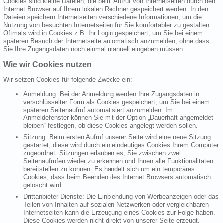
Cookies sind kleine Dateien, die beim Aufruf von Internetseiten durch den
Internet Browser auf Ihrem lokalen Rechner gespeichert werden. In den
Dateien speichern Internetseiten verschiedene Informationen, um die
Nutzung von besuchten Internetseiten für Sie komfortabler zu gestalten.
Oftmals wird in Cookies z.B. Ihr Login gespeichert, um Sie bei einem
späteren Besuch der Internetseite automatisch anzumelden, ohne dass
Sie Ihre Zugangsdaten noch einmal manuell eingeben müssen.
Wie wir Cookies nutzen
Wir setzen Cookies für folgende Zwecke ein:
Anmeldung: Bei der Anmeldung werden Ihre Zugangsdaten in
verschlüsselter Form als Cookies gespeichert, um Sie bei einem
späteren Seitenaufruf automatisiert anzumelden. Im
Anmeldefenster können Sie mit der Option „Dauerhaft angemeldet
bleiben“ festlegen, ob diese Cookies angelegt werden sollen.
Sitzung: Beim ersten Aufruf unserer Seite wird eine neue Sitzung
gestartet, diese wird durch ein eindeutiges Cookies Ihrem Computer
zugeordnet. Sitzungen erlauben es, Sie zwischen zwei
Seitenaufrufen wieder zu erkennen und Ihnen alle Funktionalitäten
bereitstellen zu können. Es handelt sich um ein temporäres
Cookies, dass beim Beenden des Internet Browsers automatisch
gelöscht wird.
Drittanbieter-Dienste: Die Einblendung von Werbeanzeigen oder das
Teilen von Inhalten auf sozialen Netzwerken oder vergleichbaren
Internetseiten kann die Erzeugung eines Cookies zur Folge haben.
Diese Cookies werden nicht direkt von unserer Seite erzeugt,