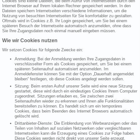
Cookies sind kleine Dateien, die beim Aufruf von Internetseiten durch den
Internet Browser auf Ihrem lokalen Rechner gespeichert werden. In den
Dateien speichern Internetseiten verschiedene Informationen, um die
Nutzung von besuchten Internetseiten für Sie komfortabler zu gestalten.
Oftmals wird in Cookies z.B. Ihr Login gespeichert, um Sie bei einem
späteren Besuch der Internetseite automatisch anzumelden, ohne dass
Sie Ihre Zugangsdaten noch einmal manuell eingeben müssen.
Wie wir Cookies nutzen
Wir setzen Cookies für folgende Zwecke ein:
Anmeldung: Bei der Anmeldung werden Ihre Zugangsdaten in
verschlüsselter Form als Cookies gespeichert, um Sie bei einem
späteren Seitenaufruf automatisiert anzumelden. Im
Anmeldefenster können Sie mit der Option „Dauerhaft angemeldet
bleiben“ festlegen, ob diese Cookies angelegt werden sollen.
Sitzung: Beim ersten Aufruf unserer Seite wird eine neue Sitzung
gestartet, diese wird durch ein eindeutiges Cookies Ihrem Computer
zugeordnet. Sitzungen erlauben es, Sie zwischen zwei
Seitenaufrufen wieder zu erkennen und Ihnen alle Funktionalitäten
bereitstellen zu können. Es handelt sich um ein temporäres
Cookies, dass beim Beenden des Internet Browsers automatisch
gelöscht wird.
Drittanbieter-Dienste: Die Einblendung von Werbeanzeigen oder das
Teilen von Inhalten auf sozialen Netzwerken oder vergleichbaren
Internetseiten kann die Erzeugung eines Cookies zur Folge haben.
Diese Cookies werden nicht direkt von unserer Seite erzeugt,