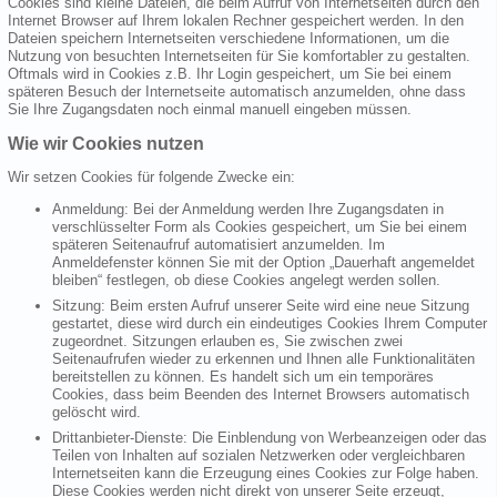
Cookies sind kleine Dateien, die beim Aufruf von Internetseiten durch den
Internet Browser auf Ihrem lokalen Rechner gespeichert werden. In den
Dateien speichern Internetseiten verschiedene Informationen, um die
Nutzung von besuchten Internetseiten für Sie komfortabler zu gestalten.
Oftmals wird in Cookies z.B. Ihr Login gespeichert, um Sie bei einem
späteren Besuch der Internetseite automatisch anzumelden, ohne dass
Sie Ihre Zugangsdaten noch einmal manuell eingeben müssen.
Wie wir Cookies nutzen
Wir setzen Cookies für folgende Zwecke ein:
Anmeldung: Bei der Anmeldung werden Ihre Zugangsdaten in
verschlüsselter Form als Cookies gespeichert, um Sie bei einem
späteren Seitenaufruf automatisiert anzumelden. Im
Anmeldefenster können Sie mit der Option „Dauerhaft angemeldet
bleiben“ festlegen, ob diese Cookies angelegt werden sollen.
Sitzung: Beim ersten Aufruf unserer Seite wird eine neue Sitzung
gestartet, diese wird durch ein eindeutiges Cookies Ihrem Computer
zugeordnet. Sitzungen erlauben es, Sie zwischen zwei
Seitenaufrufen wieder zu erkennen und Ihnen alle Funktionalitäten
bereitstellen zu können. Es handelt sich um ein temporäres
Cookies, dass beim Beenden des Internet Browsers automatisch
gelöscht wird.
Drittanbieter-Dienste: Die Einblendung von Werbeanzeigen oder das
Teilen von Inhalten auf sozialen Netzwerken oder vergleichbaren
Internetseiten kann die Erzeugung eines Cookies zur Folge haben.
Diese Cookies werden nicht direkt von unserer Seite erzeugt,