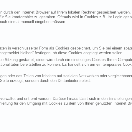
ten durch den Internet Browser auf Ihrem lokalen Rechner gespeichert werden.
ür Sie komfortabler zu gestalten. Oftmals wird in Cookies z.B. Ihr Login ges
noch einmal manuell eingeben müssen.
en in verschlüsselter Form als Cookies gespeichert, um Sie bei einem späte
angemeldet bleiben“ festlegen, ob diese Cookies angelegt werden sollen.
eue Sitzung gestartet, diese wird durch ein eindeutiges Cookies Ihrem Compu
ktionalitäten bereitstellen zu können. Es handelt sich um ein temporäres Co
gen oder das Teilen von Inhalten auf sozialen Netzwerken oder vergleichbare
eite erzeugt, sondern durch den Drittanbieter selbst.
verwaltet und entfernt werden. Darüber hinaus lässt sich in den Einstellung
Anleitung für den Umgang mit Cookies zu dem von Ihnen genutzten Internet Br