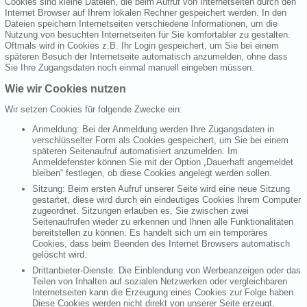
Cookies sind kleine Dateien, die beim Aufruf von Internetseiten durch den
Internet Browser auf Ihrem lokalen Rechner gespeichert werden. In den
Dateien speichern Internetseiten verschiedene Informationen, um die
Nutzung von besuchten Internetseiten für Sie komfortabler zu gestalten.
Oftmals wird in Cookies z.B. Ihr Login gespeichert, um Sie bei einem
späteren Besuch der Internetseite automatisch anzumelden, ohne dass
Sie Ihre Zugangsdaten noch einmal manuell eingeben müssen.
Wie wir Cookies nutzen
Wir setzen Cookies für folgende Zwecke ein:
Anmeldung: Bei der Anmeldung werden Ihre Zugangsdaten in
verschlüsselter Form als Cookies gespeichert, um Sie bei einem
späteren Seitenaufruf automatisiert anzumelden. Im
Anmeldefenster können Sie mit der Option „Dauerhaft angemeldet
bleiben“ festlegen, ob diese Cookies angelegt werden sollen.
Sitzung: Beim ersten Aufruf unserer Seite wird eine neue Sitzung
gestartet, diese wird durch ein eindeutiges Cookies Ihrem Computer
zugeordnet. Sitzungen erlauben es, Sie zwischen zwei
Seitenaufrufen wieder zu erkennen und Ihnen alle Funktionalitäten
bereitstellen zu können. Es handelt sich um ein temporäres
Cookies, dass beim Beenden des Internet Browsers automatisch
gelöscht wird.
Drittanbieter-Dienste: Die Einblendung von Werbeanzeigen oder das
Teilen von Inhalten auf sozialen Netzwerken oder vergleichbaren
Internetseiten kann die Erzeugung eines Cookies zur Folge haben.
Diese Cookies werden nicht direkt von unserer Seite erzeugt,