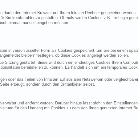
ten durch den Internet Browser auf Ihrem lokalen Rechner gespeichert werden.
ür Sie komfortabler zu gestalten. Oftmals wird in Cookies z.B. Ihr Login ges
noch einmal manuell eingeben müssen.
en in verschlüsselter Form als Cookies gespeichert, um Sie bei einem späte
angemeldet bleiben“ festlegen, ob diese Cookies angelegt werden sollen.
eue Sitzung gestartet, diese wird durch ein eindeutiges Cookies Ihrem Compu
ktionalitäten bereitstellen zu können. Es handelt sich um ein temporäres Co
gen oder das Teilen von Inhalten auf sozialen Netzwerken oder vergleichbare
eite erzeugt, sondern durch den Drittanbieter selbst.
verwaltet und entfernt werden. Darüber hinaus lässt sich in den Einstellung
Anleitung für den Umgang mit Cookies zu dem von Ihnen genutzten Internet Br