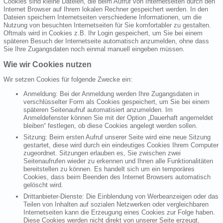
Cookies sind kleine Dateien, die beim Aufruf von Internetseiten durch den
Internet Browser auf Ihrem lokalen Rechner gespeichert werden. In den
Dateien speichern Internetseiten verschiedene Informationen, um die
Nutzung von besuchten Internetseiten für Sie komfortabler zu gestalten.
Oftmals wird in Cookies z.B. Ihr Login gespeichert, um Sie bei einem
späteren Besuch der Internetseite automatisch anzumelden, ohne dass
Sie Ihre Zugangsdaten noch einmal manuell eingeben müssen.
Wie wir Cookies nutzen
Wir setzen Cookies für folgende Zwecke ein:
Anmeldung: Bei der Anmeldung werden Ihre Zugangsdaten in
verschlüsselter Form als Cookies gespeichert, um Sie bei einem
späteren Seitenaufruf automatisiert anzumelden. Im
Anmeldefenster können Sie mit der Option „Dauerhaft angemeldet
bleiben“ festlegen, ob diese Cookies angelegt werden sollen.
Sitzung: Beim ersten Aufruf unserer Seite wird eine neue Sitzung
gestartet, diese wird durch ein eindeutiges Cookies Ihrem Computer
zugeordnet. Sitzungen erlauben es, Sie zwischen zwei
Seitenaufrufen wieder zu erkennen und Ihnen alle Funktionalitäten
bereitstellen zu können. Es handelt sich um ein temporäres
Cookies, dass beim Beenden des Internet Browsers automatisch
gelöscht wird.
Drittanbieter-Dienste: Die Einblendung von Werbeanzeigen oder das
Teilen von Inhalten auf sozialen Netzwerken oder vergleichbaren
Internetseiten kann die Erzeugung eines Cookies zur Folge haben.
Diese Cookies werden nicht direkt von unserer Seite erzeugt,