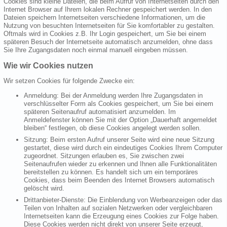
Cookies sind kleine Dateien, die beim Aufruf von Internetseiten durch den
Internet Browser auf Ihrem lokalen Rechner gespeichert werden. In den
Dateien speichern Internetseiten verschiedene Informationen, um die
Nutzung von besuchten Internetseiten für Sie komfortabler zu gestalten.
Oftmals wird in Cookies z.B. Ihr Login gespeichert, um Sie bei einem
späteren Besuch der Internetseite automatisch anzumelden, ohne dass
Sie Ihre Zugangsdaten noch einmal manuell eingeben müssen.
Wie wir Cookies nutzen
Wir setzen Cookies für folgende Zwecke ein:
Anmeldung: Bei der Anmeldung werden Ihre Zugangsdaten in
verschlüsselter Form als Cookies gespeichert, um Sie bei einem
späteren Seitenaufruf automatisiert anzumelden. Im
Anmeldefenster können Sie mit der Option „Dauerhaft angemeldet
bleiben“ festlegen, ob diese Cookies angelegt werden sollen.
Sitzung: Beim ersten Aufruf unserer Seite wird eine neue Sitzung
gestartet, diese wird durch ein eindeutiges Cookies Ihrem Computer
zugeordnet. Sitzungen erlauben es, Sie zwischen zwei
Seitenaufrufen wieder zu erkennen und Ihnen alle Funktionalitäten
bereitstellen zu können. Es handelt sich um ein temporäres
Cookies, dass beim Beenden des Internet Browsers automatisch
gelöscht wird.
Drittanbieter-Dienste: Die Einblendung von Werbeanzeigen oder das
Teilen von Inhalten auf sozialen Netzwerken oder vergleichbaren
Internetseiten kann die Erzeugung eines Cookies zur Folge haben.
Diese Cookies werden nicht direkt von unserer Seite erzeugt,