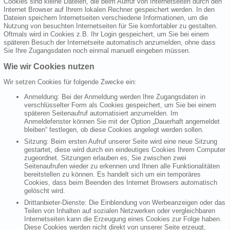
Cookies sind kleine Dateien, die beim Aufruf von Internetseiten durch den
Internet Browser auf Ihrem lokalen Rechner gespeichert werden. In den
Dateien speichern Internetseiten verschiedene Informationen, um die
Nutzung von besuchten Internetseiten für Sie komfortabler zu gestalten.
Oftmals wird in Cookies z.B. Ihr Login gespeichert, um Sie bei einem
späteren Besuch der Internetseite automatisch anzumelden, ohne dass
Sie Ihre Zugangsdaten noch einmal manuell eingeben müssen.
Wie wir Cookies nutzen
Wir setzen Cookies für folgende Zwecke ein:
Anmeldung: Bei der Anmeldung werden Ihre Zugangsdaten in
verschlüsselter Form als Cookies gespeichert, um Sie bei einem
späteren Seitenaufruf automatisiert anzumelden. Im
Anmeldefenster können Sie mit der Option „Dauerhaft angemeldet
bleiben“ festlegen, ob diese Cookies angelegt werden sollen.
Sitzung: Beim ersten Aufruf unserer Seite wird eine neue Sitzung
gestartet, diese wird durch ein eindeutiges Cookies Ihrem Computer
zugeordnet. Sitzungen erlauben es, Sie zwischen zwei
Seitenaufrufen wieder zu erkennen und Ihnen alle Funktionalitäten
bereitstellen zu können. Es handelt sich um ein temporäres
Cookies, dass beim Beenden des Internet Browsers automatisch
gelöscht wird.
Drittanbieter-Dienste: Die Einblendung von Werbeanzeigen oder das
Teilen von Inhalten auf sozialen Netzwerken oder vergleichbaren
Internetseiten kann die Erzeugung eines Cookies zur Folge haben.
Diese Cookies werden nicht direkt von unserer Seite erzeugt,