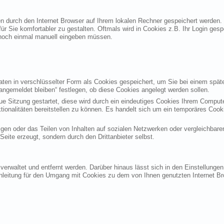
ten durch den Internet Browser auf Ihrem lokalen Rechner gespeichert werden.
ür Sie komfortabler zu gestalten. Oftmals wird in Cookies z.B. Ihr Login ges
noch einmal manuell eingeben müssen.
en in verschlüsselter Form als Cookies gespeichert, um Sie bei einem späte
angemeldet bleiben“ festlegen, ob diese Cookies angelegt werden sollen.
eue Sitzung gestartet, diese wird durch ein eindeutiges Cookies Ihrem Compu
ktionalitäten bereitstellen zu können. Es handelt sich um ein temporäres Co
gen oder das Teilen von Inhalten auf sozialen Netzwerken oder vergleichbare
eite erzeugt, sondern durch den Drittanbieter selbst.
verwaltet und entfernt werden. Darüber hinaus lässt sich in den Einstellung
Anleitung für den Umgang mit Cookies zu dem von Ihnen genutzten Internet Br