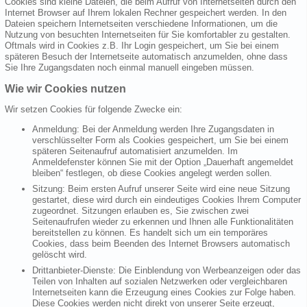
Cookies sind kleine Dateien, die beim Aufruf von Internetseiten durch den
Internet Browser auf Ihrem lokalen Rechner gespeichert werden. In den
Dateien speichern Internetseiten verschiedene Informationen, um die
Nutzung von besuchten Internetseiten für Sie komfortabler zu gestalten.
Oftmals wird in Cookies z.B. Ihr Login gespeichert, um Sie bei einem
späteren Besuch der Internetseite automatisch anzumelden, ohne dass
Sie Ihre Zugangsdaten noch einmal manuell eingeben müssen.
Wie wir Cookies nutzen
Wir setzen Cookies für folgende Zwecke ein:
Anmeldung: Bei der Anmeldung werden Ihre Zugangsdaten in
verschlüsselter Form als Cookies gespeichert, um Sie bei einem
späteren Seitenaufruf automatisiert anzumelden. Im
Anmeldefenster können Sie mit der Option „Dauerhaft angemeldet
bleiben“ festlegen, ob diese Cookies angelegt werden sollen.
Sitzung: Beim ersten Aufruf unserer Seite wird eine neue Sitzung
gestartet, diese wird durch ein eindeutiges Cookies Ihrem Computer
zugeordnet. Sitzungen erlauben es, Sie zwischen zwei
Seitenaufrufen wieder zu erkennen und Ihnen alle Funktionalitäten
bereitstellen zu können. Es handelt sich um ein temporäres
Cookies, dass beim Beenden des Internet Browsers automatisch
gelöscht wird.
Drittanbieter-Dienste: Die Einblendung von Werbeanzeigen oder das
Teilen von Inhalten auf sozialen Netzwerken oder vergleichbaren
Internetseiten kann die Erzeugung eines Cookies zur Folge haben.
Diese Cookies werden nicht direkt von unserer Seite erzeugt,