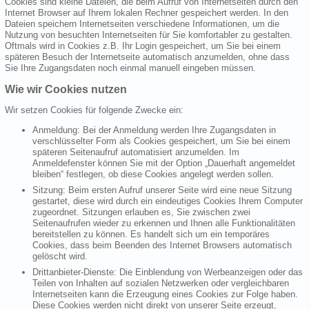
Cookies sind kleine Dateien, die beim Aufruf von Internetseiten durch den
Internet Browser auf Ihrem lokalen Rechner gespeichert werden. In den
Dateien speichern Internetseiten verschiedene Informationen, um die
Nutzung von besuchten Internetseiten für Sie komfortabler zu gestalten.
Oftmals wird in Cookies z.B. Ihr Login gespeichert, um Sie bei einem
späteren Besuch der Internetseite automatisch anzumelden, ohne dass
Sie Ihre Zugangsdaten noch einmal manuell eingeben müssen.
Wie wir Cookies nutzen
Wir setzen Cookies für folgende Zwecke ein:
Anmeldung: Bei der Anmeldung werden Ihre Zugangsdaten in
verschlüsselter Form als Cookies gespeichert, um Sie bei einem
späteren Seitenaufruf automatisiert anzumelden. Im
Anmeldefenster können Sie mit der Option „Dauerhaft angemeldet
bleiben“ festlegen, ob diese Cookies angelegt werden sollen.
Sitzung: Beim ersten Aufruf unserer Seite wird eine neue Sitzung
gestartet, diese wird durch ein eindeutiges Cookies Ihrem Computer
zugeordnet. Sitzungen erlauben es, Sie zwischen zwei
Seitenaufrufen wieder zu erkennen und Ihnen alle Funktionalitäten
bereitstellen zu können. Es handelt sich um ein temporäres
Cookies, dass beim Beenden des Internet Browsers automatisch
gelöscht wird.
Drittanbieter-Dienste: Die Einblendung von Werbeanzeigen oder das
Teilen von Inhalten auf sozialen Netzwerken oder vergleichbaren
Internetseiten kann die Erzeugung eines Cookies zur Folge haben.
Diese Cookies werden nicht direkt von unserer Seite erzeugt,