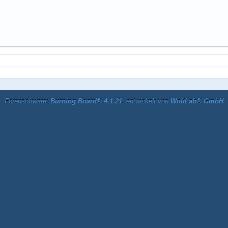
Forensoftware:
Burning Board® 4.1.21
, entwickelt von
WoltLab® GmbH