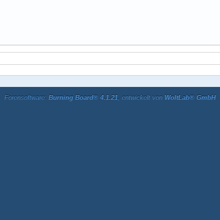
Forensoftware:
Burning Board® 4.1.21
, entwickelt von
WoltLab® GmbH