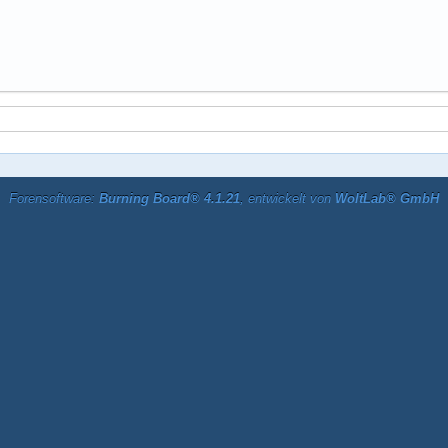
Forensoftware:
Burning Board® 4.1.21
, entwickelt von
WoltLab® GmbH