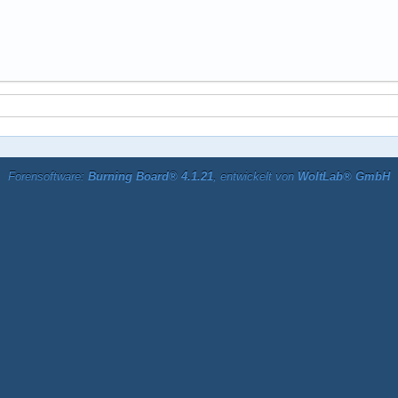
Forensoftware:
Burning Board® 4.1.21
, entwickelt von
WoltLab® GmbH