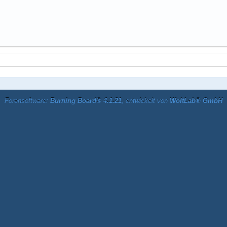
Forensoftware:
Burning Board® 4.1.21
, entwickelt von
WoltLab® GmbH