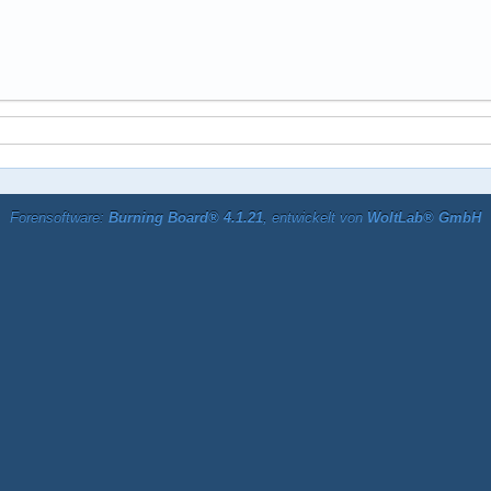
Forensoftware:
Burning Board® 4.1.21
, entwickelt von
WoltLab® GmbH