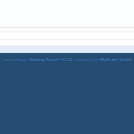
Forensoftware:
Burning Board® 4.1.21
, entwickelt von
WoltLab® GmbH