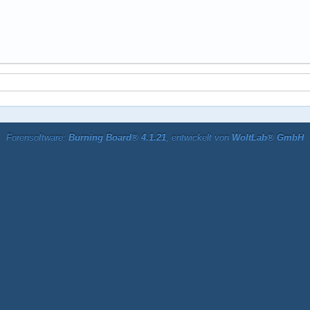
Forensoftware:
Burning Board® 4.1.21
, entwickelt von
WoltLab® GmbH