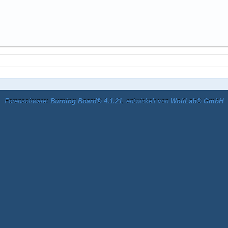
Forensoftware:
Burning Board® 4.1.21
, entwickelt von
WoltLab® GmbH