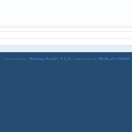
Forensoftware:
Burning Board® 4.1.21
, entwickelt von
WoltLab® GmbH