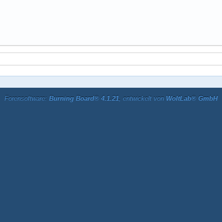
Forensoftware:
Burning Board® 4.1.21
, entwickelt von
WoltLab® GmbH