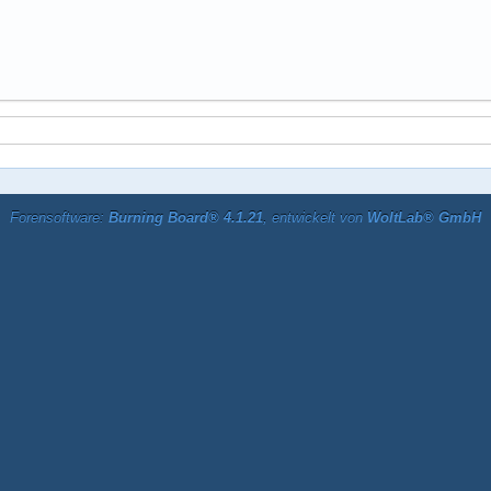
Forensoftware:
Burning Board® 4.1.21
, entwickelt von
WoltLab® GmbH