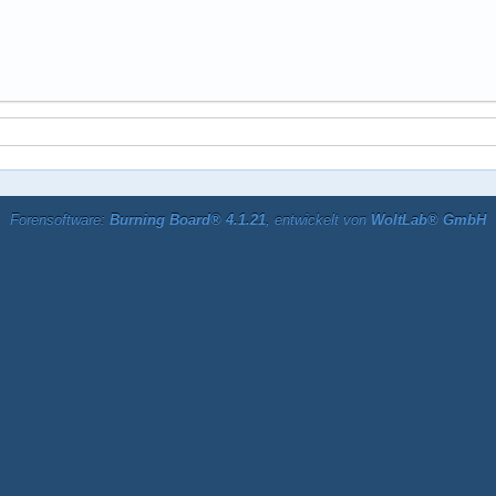
Forensoftware:
Burning Board® 4.1.21
, entwickelt von
WoltLab® GmbH