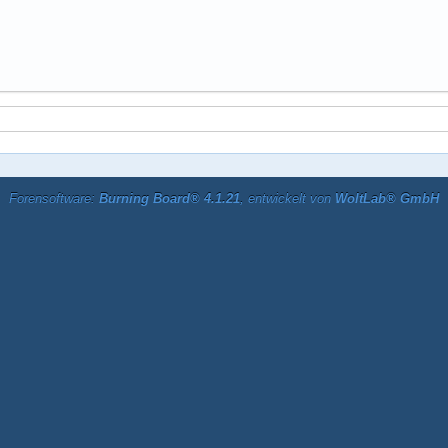
Forensoftware:
Burning Board® 4.1.21
, entwickelt von
WoltLab® GmbH