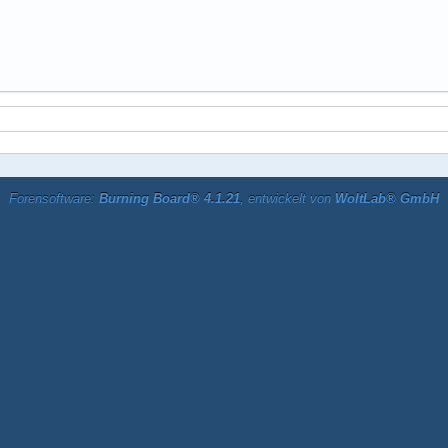
Forensoftware:
Burning Board® 4.1.21
, entwickelt von
WoltLab® GmbH