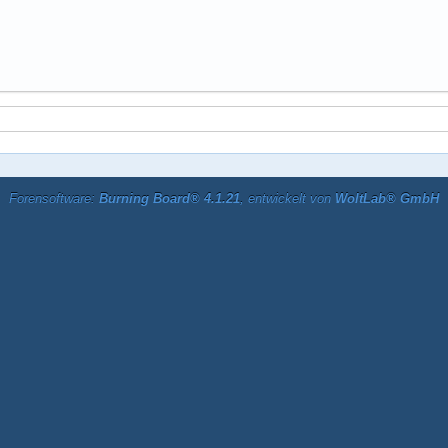
Forensoftware:
Burning Board® 4.1.21
, entwickelt von
WoltLab® GmbH