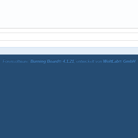
Forensoftware:
Burning Board® 4.1.21
, entwickelt von
WoltLab® GmbH