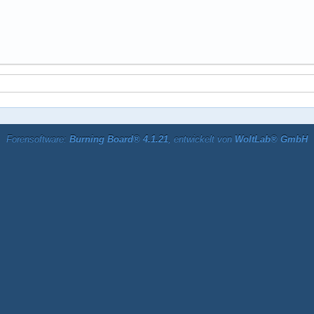
Forensoftware:
Burning Board® 4.1.21
, entwickelt von
WoltLab® GmbH