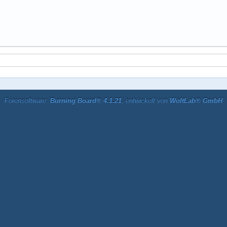
Forensoftware:
Burning Board® 4.1.21
, entwickelt von
WoltLab® GmbH