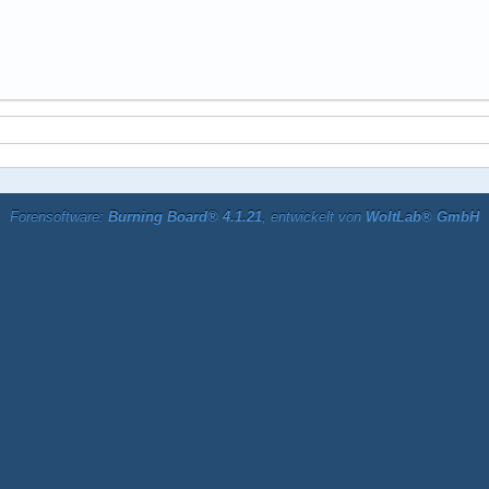
Forensoftware:
Burning Board® 4.1.21
, entwickelt von
WoltLab® GmbH