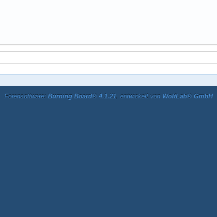
Forensoftware:
Burning Board® 4.1.21
, entwickelt von
WoltLab® GmbH