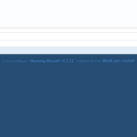
Forensoftware:
Burning Board® 4.1.21
, entwickelt von
WoltLab® GmbH