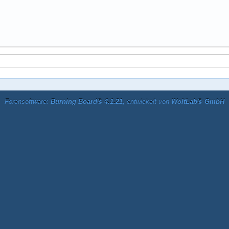
Forensoftware:
Burning Board® 4.1.21
, entwickelt von
WoltLab® GmbH